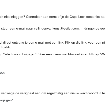
och niet inloggen? Controleer dan eerst of je de Caps Lock toets niet 
f stuur een e-mail naar veilingenvankunst@veilet.com. In dringende gev
wel direct ontvang je een e-mail met een link. Klik op die link, voer ee
d geldig.
ik op “Wachtwoord wijzigen”. Voer een nieuw wachtwoord in en klik op "W
aan.
s vanwege de veiligheid aan om regelmatig een nieuw wachtwoord in te 
wijzigen”.