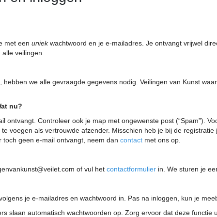
je met een
uniek
wachtwoord en je e-mailadres. Je ontvangt vrijwel direct
alle veilingen.
jke, hebben we alle gevraagde gegevens nodig. Veilingen van Kunst waa
Wat nu?
il ontvangt. Controleer ook je map met ongewenste post (“Spam”). Vo
 voegen als vertrouwde afzender. Misschien heb je bij de registratie j
aar toch geen e-mail ontvangt, neem dan
contact
met ons op.
ingenvankunst@veilet.com of vul het
contactformulier
in. We sturen je ee
rvolgens je e-mailadres en wachtwoord in. Pas na inloggen, kun je meeb
 slaan automatisch wachtwoorden op. Zorg ervoor dat deze functie uit